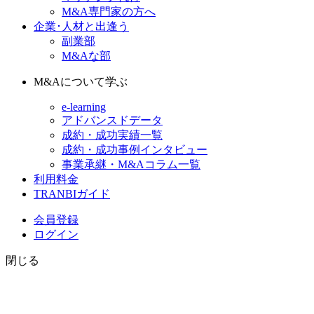
M&A専門家の方へ
企業･人材と出逢う
副業部
M&Aな部
M&Aについて学ぶ
e-learning
アドバンスドデータ
成約・成功実績一覧
成約・成功事例インタビュー
事業承継・M&Aコラム一覧
利用料金
TRANBIガイド
会員登録
ログイン
閉じる