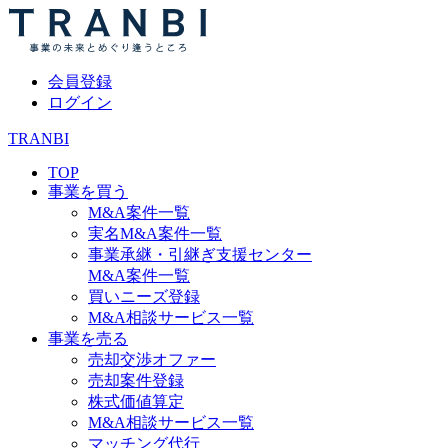
会員登録
ログイン
TRANBI
TOP
事業を買う
M&A案件一覧
実名M&A案件一覧
事業承継・引継ぎ支援センター
M&A案件一覧
買いニーズ登録
M&A相談サービス一覧
事業を売る
売却交渉オファー
売却案件登録
株式価値算定
M&A相談サービス一覧
マッチング代行