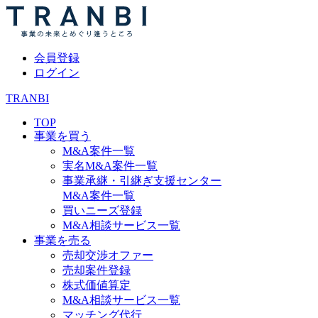
会員登録
ログイン
TRANBI
TOP
事業を買う
M&A案件一覧
実名M&A案件一覧
事業承継・引継ぎ支援センター
M&A案件一覧
買いニーズ登録
M&A相談サービス一覧
事業を売る
売却交渉オファー
売却案件登録
株式価値算定
M&A相談サービス一覧
マッチング代行