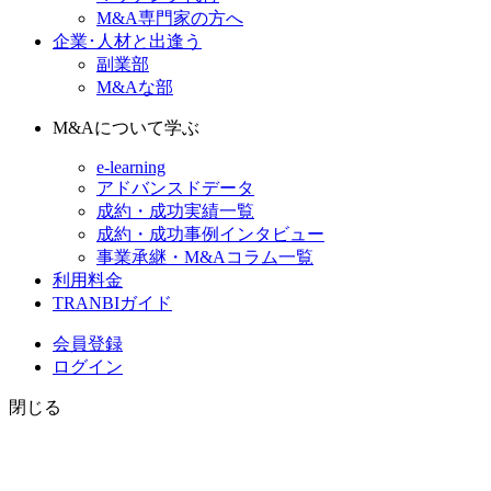
M&A専門家の方へ
企業･人材と出逢う
副業部
M&Aな部
M&Aについて学ぶ
e-learning
アドバンスドデータ
成約・成功実績一覧
成約・成功事例インタビュー
事業承継・M&Aコラム一覧
利用料金
TRANBIガイド
会員登録
ログイン
閉じる