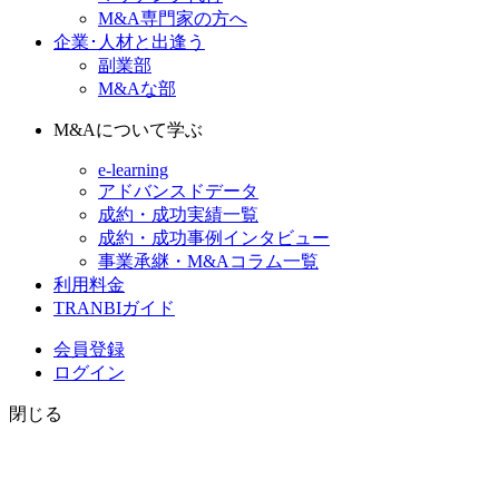
M&A専門家の方へ
企業･人材と出逢う
副業部
M&Aな部
M&Aについて学ぶ
e-learning
アドバンスドデータ
成約・成功実績一覧
成約・成功事例インタビュー
事業承継・M&Aコラム一覧
利用料金
TRANBIガイド
会員登録
ログイン
閉じる