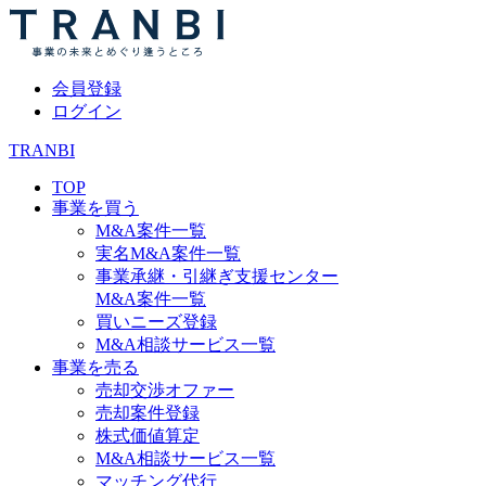
会員登録
ログイン
TRANBI
TOP
事業を買う
M&A案件一覧
実名M&A案件一覧
事業承継・引継ぎ支援センター
M&A案件一覧
買いニーズ登録
M&A相談サービス一覧
事業を売る
売却交渉オファー
売却案件登録
株式価値算定
M&A相談サービス一覧
マッチング代行