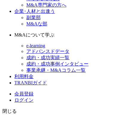
M&A専門家の方へ
企業･人材と出逢う
副業部
M&Aな部
M&Aについて学ぶ
e-learning
アドバンスドデータ
成約・成功実績一覧
成約・成功事例インタビュー
事業承継・M&Aコラム一覧
利用料金
TRANBIガイド
会員登録
ログイン
閉じる