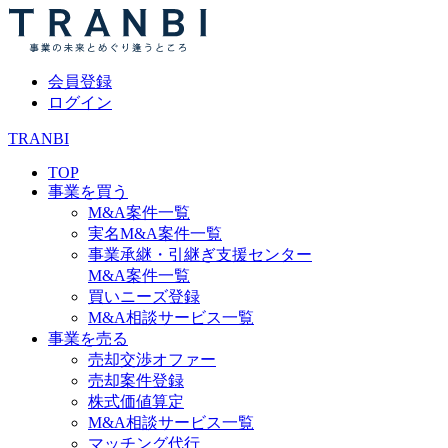
会員登録
ログイン
TRANBI
TOP
事業を買う
M&A案件一覧
実名M&A案件一覧
事業承継・引継ぎ支援センター
M&A案件一覧
買いニーズ登録
M&A相談サービス一覧
事業を売る
売却交渉オファー
売却案件登録
株式価値算定
M&A相談サービス一覧
マッチング代行