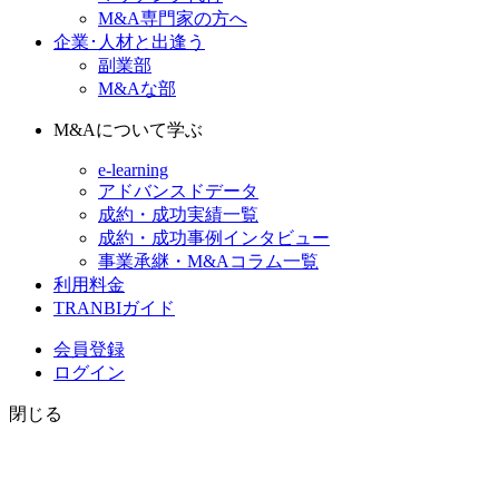
M&A専門家の方へ
企業･人材と出逢う
副業部
M&Aな部
M&Aについて学ぶ
e-learning
アドバンスドデータ
成約・成功実績一覧
成約・成功事例インタビュー
事業承継・M&Aコラム一覧
利用料金
TRANBIガイド
会員登録
ログイン
閉じる