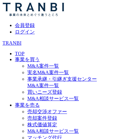
会員登録
ログイン
TRANBI
TOP
事業を買う
M&A案件一覧
実名M&A案件一覧
事業承継・引継ぎ支援センター
M&A案件一覧
買いニーズ登録
M&A相談サービス一覧
事業を売る
売却交渉オファー
売却案件登録
株式価値算定
M&A相談サービス一覧
マッチング代行