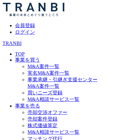
会員登録
ログイン
TRANBI
TOP
事業を買う
M&A案件一覧
実名M&A案件一覧
事業承継・引継ぎ支援センター
M&A案件一覧
買いニーズ登録
M&A相談サービス一覧
事業を売る
売却交渉オファー
売却案件登録
株式価値算定
M&A相談サービス一覧
マッチング代行