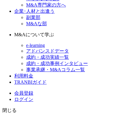
M&A専門家の方へ
企業･人材と出逢う
副業部
M&Aな部
M&Aについて学ぶ
e-learning
アドバンスドデータ
成約・成功実績一覧
成約・成功事例インタビュー
事業承継・M&Aコラム一覧
利用料金
TRANBIガイド
会員登録
ログイン
閉じる