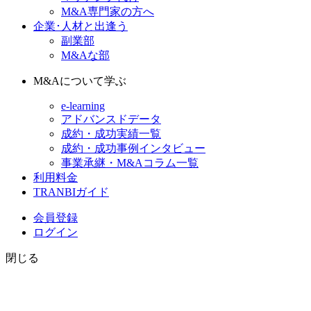
M&A専門家の方へ
企業･人材と出逢う
副業部
M&Aな部
M&Aについて学ぶ
e-learning
アドバンスドデータ
成約・成功実績一覧
成約・成功事例インタビュー
事業承継・M&Aコラム一覧
利用料金
TRANBIガイド
会員登録
ログイン
閉じる