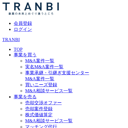
会員登録
ログイン
TRANBI
TOP
事業を買う
M&A案件一覧
実名M&A案件一覧
事業承継・引継ぎ支援センター
M&A案件一覧
買いニーズ登録
M&A相談サービス一覧
事業を売る
売却交渉オファー
売却案件登録
株式価値算定
M&A相談サービス一覧
マッチング代行