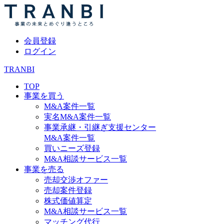
会員登録
ログイン
TRANBI
TOP
事業を買う
M&A案件一覧
実名M&A案件一覧
事業承継・引継ぎ支援センター
M&A案件一覧
買いニーズ登録
M&A相談サービス一覧
事業を売る
売却交渉オファー
売却案件登録
株式価値算定
M&A相談サービス一覧
マッチング代行