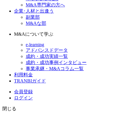
M&A専門家の方へ
企業･人材と出逢う
副業部
M&Aな部
M&Aについて学ぶ
e-learning
アドバンスドデータ
成約・成功実績一覧
成約・成功事例インタビュー
事業承継・M&Aコラム一覧
利用料金
TRANBIガイド
会員登録
ログイン
閉じる