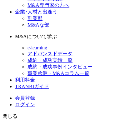
M&A専門家の方へ
企業･人材と出逢う
副業部
M&Aな部
M&Aについて学ぶ
e-learning
アドバンスドデータ
成約・成功実績一覧
成約・成功事例インタビュー
事業承継・M&Aコラム一覧
利用料金
TRANBIガイド
会員登録
ログイン
閉じる