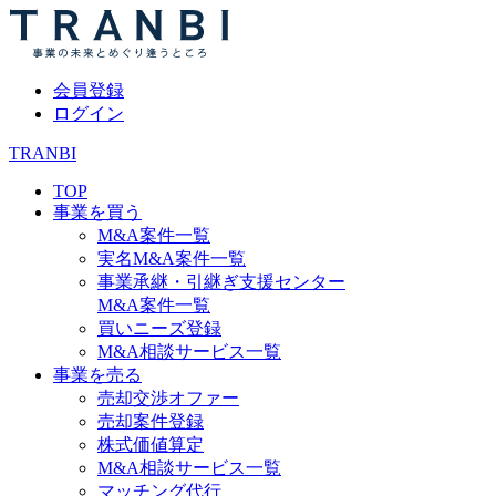
会員登録
ログイン
TRANBI
TOP
事業を買う
M&A案件一覧
実名M&A案件一覧
事業承継・引継ぎ支援センター
M&A案件一覧
買いニーズ登録
M&A相談サービス一覧
事業を売る
売却交渉オファー
売却案件登録
株式価値算定
M&A相談サービス一覧
マッチング代行