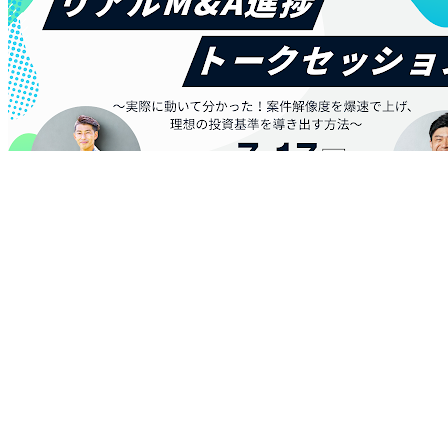
イベント概要
日程：2026年7月17日（金）12:10〜12:40
開催形式： オンライン（Zoom）
参加費： 無料
※開催当日は、マイページ＞「イベント管理ページ」に表示
されるzoomURLよりご参加いただけます。