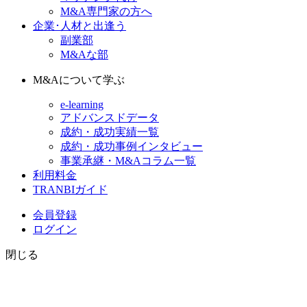
M&A専門家の方へ
企業･人材と出逢う
副業部
M&Aな部
M&Aについて学ぶ
e-learning
アドバンスドデータ
成約・成功実績一覧
成約・成功事例インタビュー
事業承継・M&Aコラム一覧
利用料金
TRANBIガイド
会員登録
ログイン
閉じる