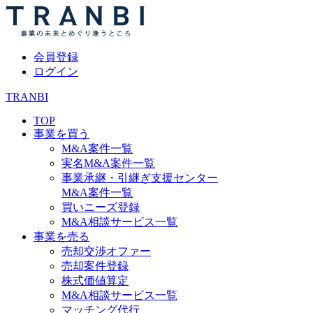
会員登録
ログイン
TRANBI
TOP
事業を買う
M&A案件一覧
実名M&A案件一覧
事業承継・引継ぎ支援センター
M&A案件一覧
買いニーズ登録
M&A相談サービス一覧
事業を売る
売却交渉オファー
売却案件登録
株式価値算定
M&A相談サービス一覧
マッチング代行