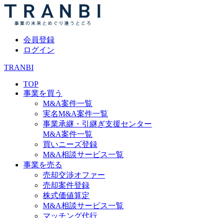
会員登録
ログイン
TRANBI
TOP
事業を買う
M&A案件一覧
実名M&A案件一覧
事業承継・引継ぎ支援センター
M&A案件一覧
買いニーズ登録
M&A相談サービス一覧
事業を売る
売却交渉オファー
売却案件登録
株式価値算定
M&A相談サービス一覧
マッチング代行