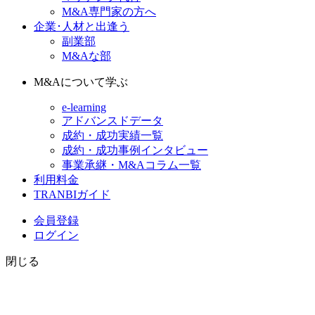
M&A専門家の方へ
企業･人材と出逢う
副業部
M&Aな部
M&Aについて学ぶ
e-learning
アドバンスドデータ
成約・成功実績一覧
成約・成功事例インタビュー
事業承継・M&Aコラム一覧
利用料金
TRANBIガイド
会員登録
ログイン
閉じる