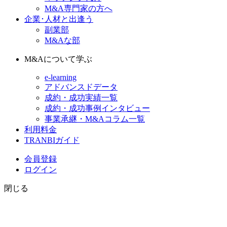
M&A専門家の方へ
企業･人材と出逢う
副業部
M&Aな部
M&Aについて学ぶ
e-learning
アドバンスドデータ
成約・成功実績一覧
成約・成功事例インタビュー
事業承継・M&Aコラム一覧
利用料金
TRANBIガイド
会員登録
ログイン
閉じる