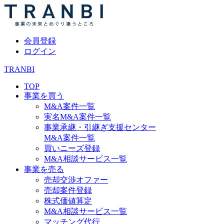
会員登録
ログイン
TRANBI
TOP
事業を買う
M&A案件一覧
実名M&A案件一覧
事業承継・引継ぎ支援センター
M&A案件一覧
買いニーズ登録
M&A相談サービス一覧
事業を売る
売却交渉オファー
売却案件登録
株式価値算定
M&A相談サービス一覧
マッチング代行