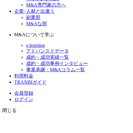
M&A専門家の方へ
企業･人材と出逢う
副業部
M&Aな部
M&Aについて学ぶ
e-learning
アドバンスドデータ
成約・成功実績一覧
成約・成功事例インタビュー
事業承継・M&Aコラム一覧
利用料金
TRANBIガイド
会員登録
ログイン
閉じる