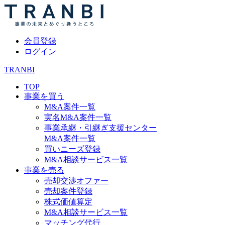
会員登録
ログイン
TRANBI
TOP
事業を買う
M&A案件一覧
実名M&A案件一覧
事業承継・引継ぎ支援センター
M&A案件一覧
買いニーズ登録
M&A相談サービス一覧
事業を売る
売却交渉オファー
売却案件登録
株式価値算定
M&A相談サービス一覧
マッチング代行