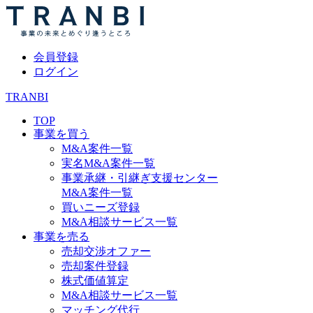
会員登録
ログイン
TRANBI
TOP
事業を買う
M&A案件一覧
実名M&A案件一覧
事業承継・引継ぎ支援センター
M&A案件一覧
買いニーズ登録
M&A相談サービス一覧
事業を売る
売却交渉オファー
売却案件登録
株式価値算定
M&A相談サービス一覧
マッチング代行