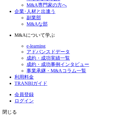
M&A専門家の方へ
企業･人材と出逢う
副業部
M&Aな部
M&Aについて学ぶ
e-learning
アドバンスドデータ
成約・成功実績一覧
成約・成功事例インタビュー
事業承継・M&Aコラム一覧
利用料金
TRANBIガイド
会員登録
ログイン
閉じる