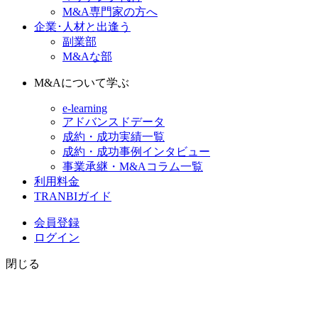
M&A専門家の方へ
企業･人材と出逢う
副業部
M&Aな部
M&Aについて学ぶ
e-learning
アドバンスドデータ
成約・成功実績一覧
成約・成功事例インタビュー
事業承継・M&Aコラム一覧
利用料金
TRANBIガイド
会員登録
ログイン
閉じる