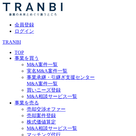
会員登録
ログイン
TRANBI
TOP
事業を買う
M&A案件一覧
実名M&A案件一覧
事業承継・引継ぎ支援センター
M&A案件一覧
買いニーズ登録
M&A相談サービス一覧
事業を売る
売却交渉オファー
売却案件登録
株式価値算定
M&A相談サービス一覧
マッチング代行