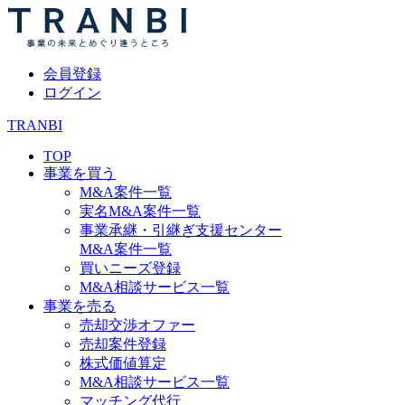
会員登録
ログイン
TRANBI
TOP
事業を買う
M&A案件一覧
実名M&A案件一覧
事業承継・引継ぎ支援センター
M&A案件一覧
買いニーズ登録
M&A相談サービス一覧
事業を売る
売却交渉オファー
売却案件登録
株式価値算定
M&A相談サービス一覧
マッチング代行