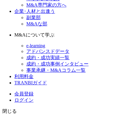
M&A専門家の方へ
企業･人材と出逢う
副業部
M&Aな部
M&Aについて学ぶ
e-learning
アドバンスドデータ
成約・成功実績一覧
成約・成功事例インタビュー
事業承継・M&Aコラム一覧
利用料金
TRANBIガイド
会員登録
ログイン
閉じる