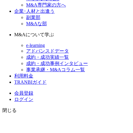
M&A専門家の方へ
企業･人材と出逢う
副業部
M&Aな部
M&Aについて学ぶ
e-learning
アドバンスドデータ
成約・成功実績一覧
成約・成功事例インタビュー
事業承継・M&Aコラム一覧
利用料金
TRANBIガイド
会員登録
ログイン
閉じる