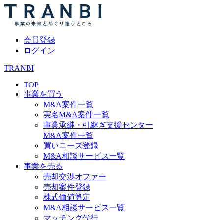
会員登録
ログイン
TRANBI
TOP
事業を買う
M&A案件一覧
実名M&A案件一覧
事業承継・引継ぎ支援センター
M&A案件一覧
買いニーズ登録
M&A相談サービス一覧
事業を売る
売却交渉オファー
売却案件登録
株式価値算定
M&A相談サービス一覧
マッチング代行