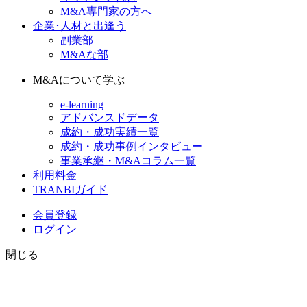
M&A専門家の方へ
企業･人材と出逢う
副業部
M&Aな部
M&Aについて学ぶ
e-learning
アドバンスドデータ
成約・成功実績一覧
成約・成功事例インタビュー
事業承継・M&Aコラム一覧
利用料金
TRANBIガイド
会員登録
ログイン
閉じる