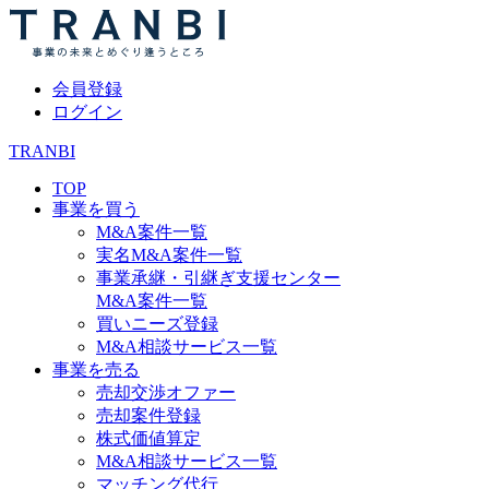
会員登録
ログイン
TRANBI
TOP
事業を買う
M&A案件一覧
実名M&A案件一覧
事業承継・引継ぎ支援センター
M&A案件一覧
買いニーズ登録
M&A相談サービス一覧
事業を売る
売却交渉オファー
売却案件登録
株式価値算定
M&A相談サービス一覧
マッチング代行