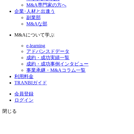
M&A専門家の方へ
企業･人材と出逢う
副業部
M&Aな部
M&Aについて学ぶ
e-learning
アドバンスドデータ
成約・成功実績一覧
成約・成功事例インタビュー
事業承継・M&Aコラム一覧
利用料金
TRANBIガイド
会員登録
ログイン
閉じる