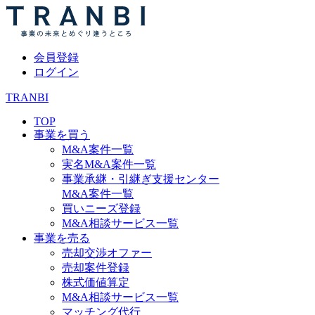
会員登録
ログイン
TRANBI
TOP
事業を買う
M&A案件一覧
実名M&A案件一覧
事業承継・引継ぎ支援センター
M&A案件一覧
買いニーズ登録
M&A相談サービス一覧
事業を売る
売却交渉オファー
売却案件登録
株式価値算定
M&A相談サービス一覧
マッチング代行