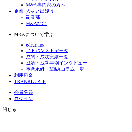
M&A専門家の方へ
企業･人材と出逢う
副業部
M&Aな部
M&Aについて学ぶ
e-learning
アドバンスドデータ
成約・成功実績一覧
成約・成功事例インタビュー
事業承継・M&Aコラム一覧
利用料金
TRANBIガイド
会員登録
ログイン
閉じる