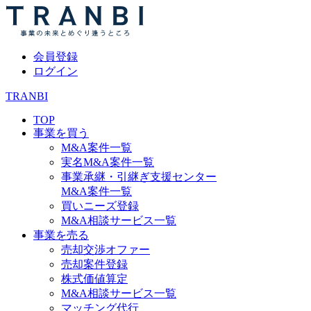
会員登録
ログイン
TRANBI
TOP
事業を買う
M&A案件一覧
実名M&A案件一覧
事業承継・引継ぎ支援センター
M&A案件一覧
買いニーズ登録
M&A相談サービス一覧
事業を売る
売却交渉オファー
売却案件登録
株式価値算定
M&A相談サービス一覧
マッチング代行