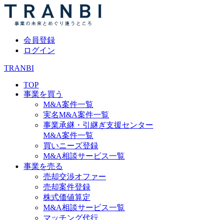
会員登録
ログイン
TRANBI
TOP
事業を買う
M&A案件一覧
実名M&A案件一覧
事業承継・引継ぎ支援センター
M&A案件一覧
買いニーズ登録
M&A相談サービス一覧
事業を売る
売却交渉オファー
売却案件登録
株式価値算定
M&A相談サービス一覧
マッチング代行