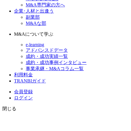
M&A専門家の方へ
企業･人材と出逢う
副業部
M&Aな部
M&Aについて学ぶ
e-learning
アドバンスドデータ
成約・成功実績一覧
成約・成功事例インタビュー
事業承継・M&Aコラム一覧
利用料金
TRANBIガイド
会員登録
ログイン
閉じる