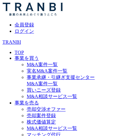
会員登録
ログイン
TRANBI
TOP
事業を買う
M&A案件一覧
実名M&A案件一覧
事業承継・引継ぎ支援センター
M&A案件一覧
買いニーズ登録
M&A相談サービス一覧
事業を売る
売却交渉オファー
売却案件登録
株式価値算定
M&A相談サービス一覧
マッチング代行