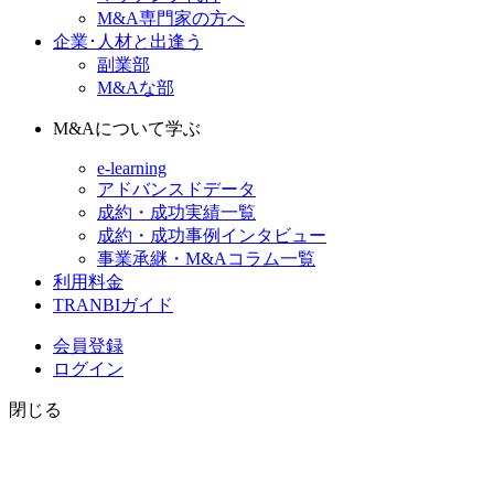
M&A専門家の方へ
企業･人材と出逢う
副業部
M&Aな部
M&Aについて学ぶ
e-learning
アドバンスドデータ
成約・成功実績一覧
成約・成功事例インタビュー
事業承継・M&Aコラム一覧
利用料金
TRANBIガイド
会員登録
ログイン
閉じる