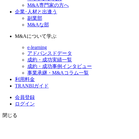
M&A専門家の方へ
企業･人材と出逢う
副業部
M&Aな部
M&Aについて学ぶ
e-learning
アドバンスドデータ
成約・成功実績一覧
成約・成功事例インタビュー
事業承継・M&Aコラム一覧
利用料金
TRANBIガイド
会員登録
ログイン
閉じる