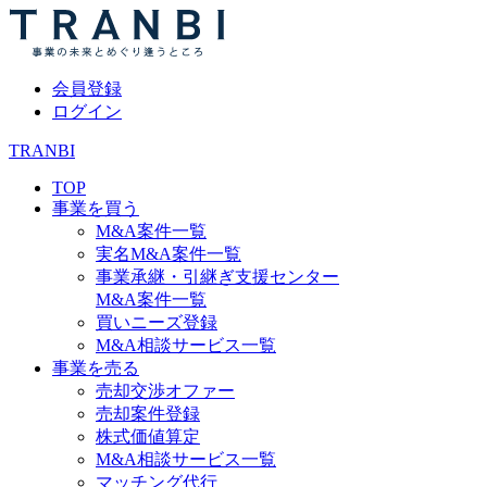
会員登録
ログイン
TRANBI
TOP
事業を買う
M&A案件一覧
実名M&A案件一覧
事業承継・引継ぎ支援センター
M&A案件一覧
買いニーズ登録
M&A相談サービス一覧
事業を売る
売却交渉オファー
売却案件登録
株式価値算定
M&A相談サービス一覧
マッチング代行