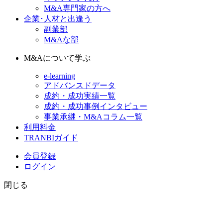
M&A専門家の方へ
企業･人材と出逢う
副業部
M&Aな部
M&Aについて学ぶ
e-learning
アドバンスドデータ
成約・成功実績一覧
成約・成功事例インタビュー
事業承継・M&Aコラム一覧
利用料金
TRANBIガイド
会員登録
ログイン
閉じる