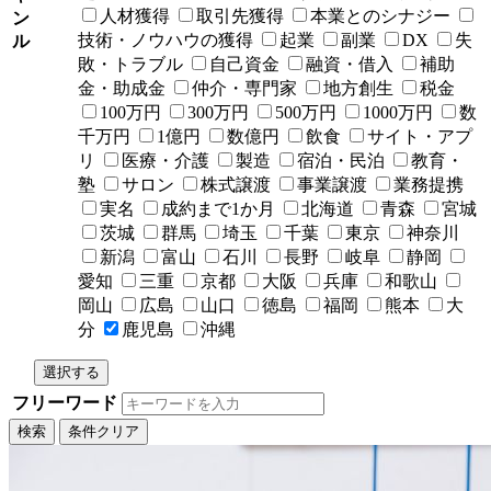
人材獲得
取引先獲得
本業とのシナジー
ン
技術・ノウハウの獲得
起業
副業
DX
失
ル
敗・トラブル
自己資金
融資・借入
補助
金・助成金
仲介・専門家
地方創生
税金
100万円
300万円
500万円
1000万円
数
千万円
1億円
数億円
飲食
サイト・アプ
リ
医療・介護
製造
宿泊・民泊
教育・
塾
サロン
株式譲渡
事業譲渡
業務提携
実名
成約まで1か月
北海道
青森
宮城
茨城
群馬
埼玉
千葉
東京
神奈川
新潟
富山
石川
長野
岐阜
静岡
愛知
三重
京都
大阪
兵庫
和歌山
岡山
広島
山口
徳島
福岡
熊本
大
分
鹿児島
沖縄
選択する
フリーワード
検索
条件クリア