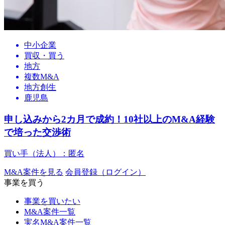
中小企業
買収・買う
地方
複数M&A
地方創生
鹿児島
申し込みから2カ月で成約！10社以上のM&A経験
で培った交渉術
買い手（法人）：匿名
M&A案件を見る
会員登録（ログイン）
事業を買う
事業を買いたい
M&A案件一覧
実名M&A案件一覧