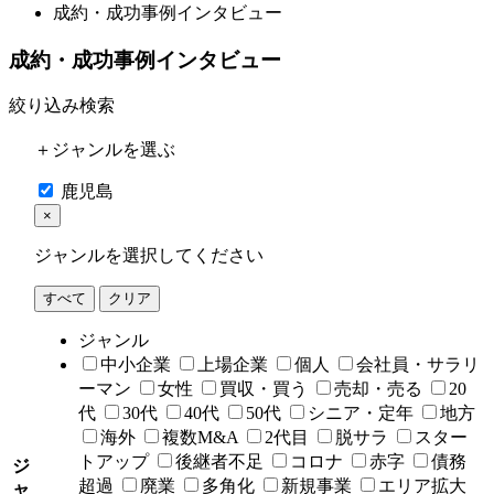
成約・成功事例インタビュー
成約・成功事例インタビュー
絞り込み検索
＋ジャンルを選ぶ
鹿児島
×
ジャンルを選択してください
すべて
クリア
ジャンル
中小企業
上場企業
個人
会社員・サラリ
ーマン
女性
買収・買う
売却・売る
20
代
30代
40代
50代
シニア・定年
地方
海外
複数M&A
2代目
脱サラ
スター
トアップ
後継者不足
コロナ
赤字
債務
ジ
超過
廃業
多角化
新規事業
エリア拡大
ャ