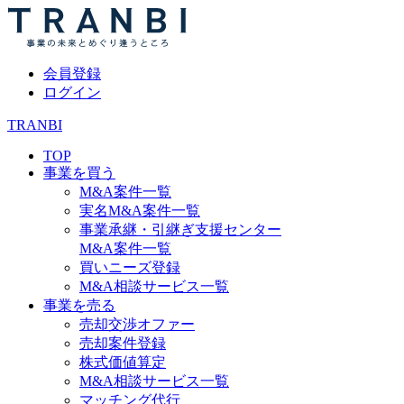
会員登録
ログイン
TRANBI
TOP
事業を買う
M&A案件一覧
実名M&A案件一覧
事業承継・引継ぎ支援センター
M&A案件一覧
買いニーズ登録
M&A相談サービス一覧
事業を売る
売却交渉オファー
売却案件登録
株式価値算定
M&A相談サービス一覧
マッチング代行