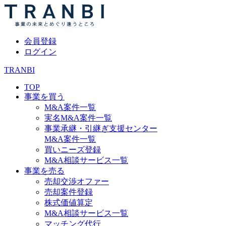
会員登録
ログイン
TRANBI
TOP
事業を買う
M&A案件一覧
実名M&A案件一覧
事業承継・引継ぎ支援センター
M&A案件一覧
買いニーズ登録
M&A相談サービス一覧
事業を売る
売却交渉オファー
売却案件登録
株式価値算定
M&A相談サービス一覧
マッチング代行