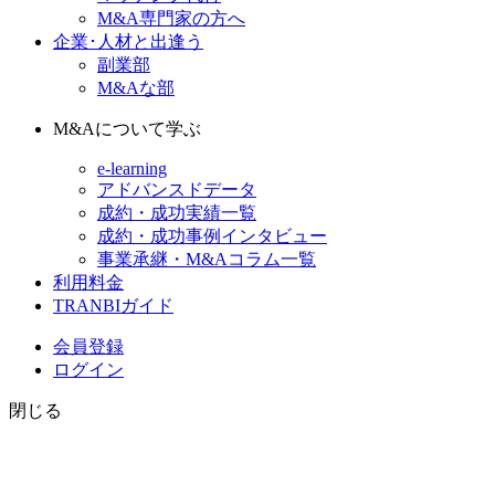
M&A専門家の方へ
企業･人材と出逢う
副業部
M&Aな部
M&Aについて学ぶ
e-learning
アドバンスドデータ
成約・成功実績一覧
成約・成功事例インタビュー
事業承継・M&Aコラム一覧
利用料金
TRANBIガイド
会員登録
ログイン
閉じる