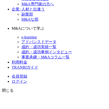
M&A専門家の方へ
企業･人材と出逢う
副業部
M&Aな部
M&Aについて学ぶ
e-learning
アドバンスドデータ
成約・成功実績一覧
成約・成功事例インタビュー
事業承継・M&Aコラム一覧
利用料金
TRANBIガイド
会員登録
ログイン
閉じる