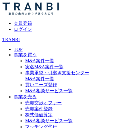
会員登録
ログイン
TRANBI
TOP
事業を買う
M&A案件一覧
実名M&A案件一覧
事業承継・引継ぎ支援センター
M&A案件一覧
買いニーズ登録
M&A相談サービス一覧
事業を売る
売却交渉オファー
売却案件登録
株式価値算定
M&A相談サービス一覧
マッチング代行