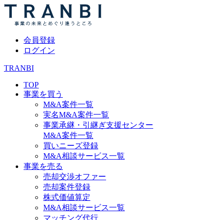
会員登録
ログイン
TRANBI
TOP
事業を買う
M&A案件一覧
実名M&A案件一覧
事業承継・引継ぎ支援センター
M&A案件一覧
買いニーズ登録
M&A相談サービス一覧
事業を売る
売却交渉オファー
売却案件登録
株式価値算定
M&A相談サービス一覧
マッチング代行