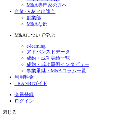
M&A専門家の方へ
企業･人材と出逢う
副業部
M&Aな部
M&Aについて学ぶ
e-learning
アドバンスドデータ
成約・成功実績一覧
成約・成功事例インタビュー
事業承継・M&Aコラム一覧
利用料金
TRANBIガイド
会員登録
ログイン
閉じる