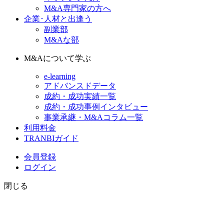
M&A専門家の方へ
企業･人材と出逢う
副業部
M&Aな部
M&Aについて学ぶ
e-learning
アドバンスドデータ
成約・成功実績一覧
成約・成功事例インタビュー
事業承継・M&Aコラム一覧
利用料金
TRANBIガイド
会員登録
ログイン
閉じる