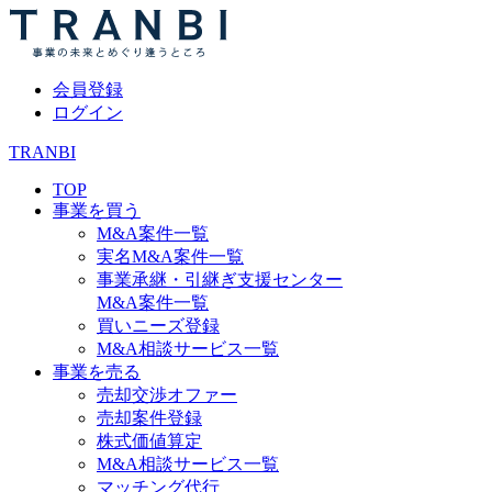
会員登録
ログイン
TRANBI
TOP
事業を買う
M&A案件一覧
実名M&A案件一覧
事業承継・引継ぎ支援センター
M&A案件一覧
買いニーズ登録
M&A相談サービス一覧
事業を売る
売却交渉オファー
売却案件登録
株式価値算定
M&A相談サービス一覧
マッチング代行