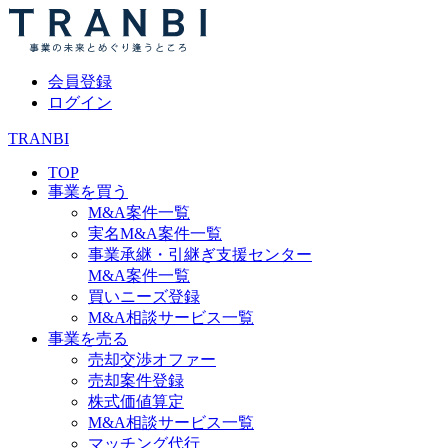
会員登録
ログイン
TRANBI
TOP
事業を買う
M&A案件一覧
実名M&A案件一覧
事業承継・引継ぎ支援センター
M&A案件一覧
買いニーズ登録
M&A相談サービス一覧
事業を売る
売却交渉オファー
売却案件登録
株式価値算定
M&A相談サービス一覧
マッチング代行