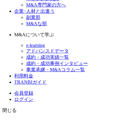
M&A専門家の方へ
企業･人材と出逢う
副業部
M&Aな部
M&Aについて学ぶ
e-learning
アドバンスドデータ
成約・成功実績一覧
成約・成功事例インタビュー
事業承継・M&Aコラム一覧
利用料金
TRANBIガイド
会員登録
ログイン
閉じる