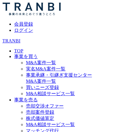
会員登録
ログイン
TRANBI
TOP
事業を買う
M&A案件一覧
実名M&A案件一覧
事業承継・引継ぎ支援センター
M&A案件一覧
買いニーズ登録
M&A相談サービス一覧
事業を売る
売却交渉オファー
売却案件登録
株式価値算定
M&A相談サービス一覧
マッチング代行