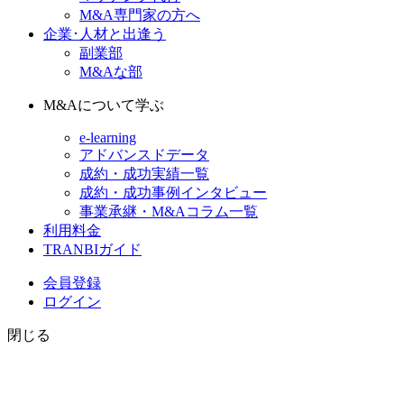
M&A専門家の方へ
企業･人材と出逢う
副業部
M&Aな部
M&Aについて学ぶ
e-learning
アドバンスドデータ
成約・成功実績一覧
成約・成功事例インタビュー
事業承継・M&Aコラム一覧
利用料金
TRANBIガイド
会員登録
ログイン
閉じる