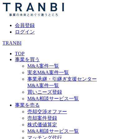
会員登録
ログイン
TRANBI
TOP
事業を買う
M&A案件一覧
実名M&A案件一覧
事業承継・引継ぎ支援センター
M&A案件一覧
買いニーズ登録
M&A相談サービス一覧
事業を売る
売却交渉オファー
売却案件登録
株式価値算定
M&A相談サービス一覧
マッチング代行