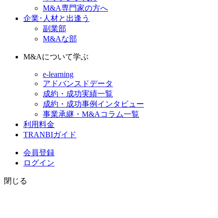
M&A専門家の方へ
企業･人材と出逢う
副業部
M&Aな部
M&Aについて学ぶ
e-learning
アドバンスドデータ
成約・成功実績一覧
成約・成功事例インタビュー
事業承継・M&Aコラム一覧
利用料金
TRANBIガイド
会員登録
ログイン
閉じる