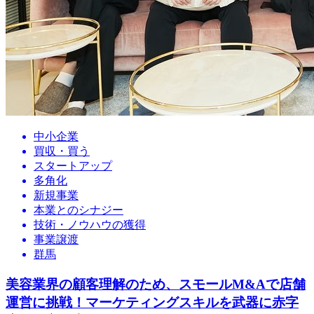
中小企業
買収・買う
スタートアップ
多角化
新規事業
本業とのシナジー
技術・ノウハウの獲得
事業譲渡
群馬
美容業界の顧客理解のため、スモールM&Aで店舗
運営に挑戦！マーケティングスキルを武器に赤字