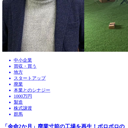
中小企業
買収・買う
地方
スタートアップ
廃業
本業とのシナジー
1000万円
製造
株式譲渡
群馬
「余命2か月」廃業寸前の工場を再生！ボロボロの