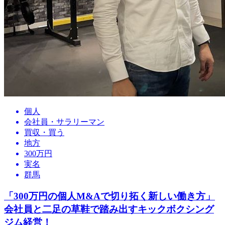
個人
会社員・サラリーマン
買収・買う
地方
300万円
実名
群馬
「300万円の個人M&Aで切り拓く新しい働き方」
会社員と二足の草鞋で踏み出すキックボクシング
ジム経営！