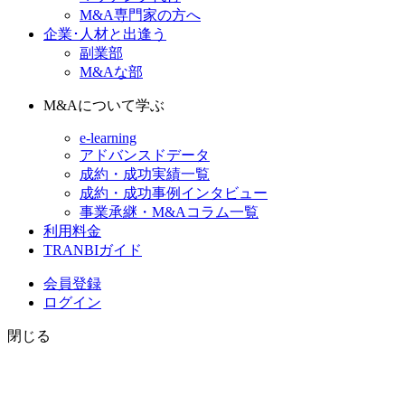
M&A専門家の方へ
企業･人材と出逢う
副業部
M&Aな部
M&Aについて学ぶ
e-learning
アドバンスドデータ
成約・成功実績一覧
成約・成功事例インタビュー
事業承継・M&Aコラム一覧
利用料金
TRANBIガイド
会員登録
ログイン
閉じる