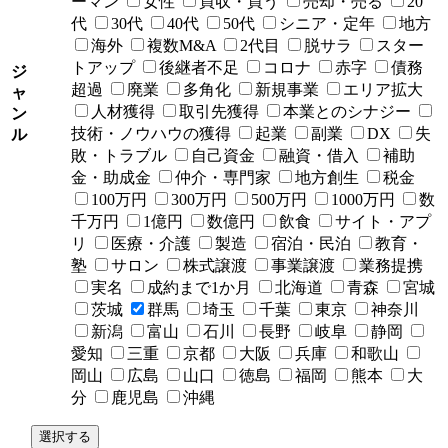
ーマン
女性
買収・買う
売却・売る
20
代
30代
40代
50代
シニア・定年
地方
海外
複数M&A
2代目
脱サラ
スター
トアップ
後継者不足
コロナ
赤字
債務
ジ
超過
廃業
多角化
新規事業
エリア拡大
ャ
人材獲得
取引先獲得
本業とのシナジー
ン
技術・ノウハウの獲得
起業
副業
DX
失
ル
敗・トラブル
自己資金
融資・借入
補助
金・助成金
仲介・専門家
地方創生
税金
100万円
300万円
500万円
1000万円
数
千万円
1億円
数億円
飲食
サイト・アプ
リ
医療・介護
製造
宿泊・民泊
教育・
塾
サロン
株式譲渡
事業譲渡
業務提携
実名
成約まで1か月
北海道
青森
宮城
茨城
群馬
埼玉
千葉
東京
神奈川
新潟
富山
石川
長野
岐阜
静岡
愛知
三重
京都
大阪
兵庫
和歌山
岡山
広島
山口
徳島
福岡
熊本
大
分
鹿児島
沖縄
選択する