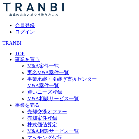
会員登録
ログイン
TRANBI
TOP
事業を買う
M&A案件一覧
実名M&A案件一覧
事業承継・引継ぎ支援センター
M&A案件一覧
買いニーズ登録
M&A相談サービス一覧
事業を売る
売却交渉オファー
売却案件登録
株式価値算定
M&A相談サービス一覧
マッチング代行