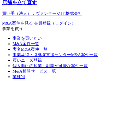
店舗を立て直す
買い手（法人）：ヴァンテージIT 株式会社
M&A案件を見る
会員登録（ログイン）
事業を買う
事業を買いたい
M&A案件一覧
実名M&A案件一覧
事業承継・引継ぎ支援センターM&A案件一覧
買いニーズ登録
個人向けの起業・副業が可能な案件一覧
M&A相談サービス一覧
業種別
地域別
都道府県別
売上高別
買収予算別
株式譲渡の案件一覧
事業譲渡の案件一覧
案件通知登録