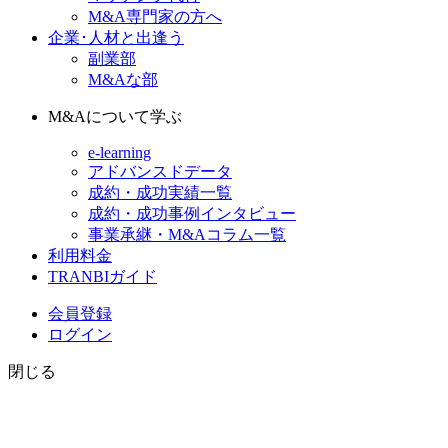
M&A専門家の方へ
企業･人材と出逢う
副業部
M&Aな部
M&Aについて学ぶ
e-learning
アドバンスドデータ
成約・成功実績一覧
成約・成功事例インタビュー
事業承継・M&Aコラム一覧
利用料金
TRANBIガイド
会員登録
ログイン
閉じる