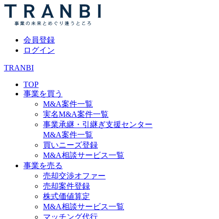
会員登録
ログイン
TRANBI
TOP
事業を買う
M&A案件一覧
実名M&A案件一覧
事業承継・引継ぎ支援センター
M&A案件一覧
買いニーズ登録
M&A相談サービス一覧
事業を売る
売却交渉オファー
売却案件登録
株式価値算定
M&A相談サービス一覧
マッチング代行