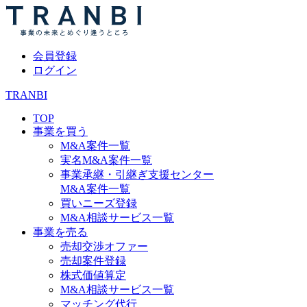
会員登録
ログイン
TRANBI
TOP
事業を買う
M&A案件一覧
実名M&A案件一覧
事業承継・引継ぎ支援センター
M&A案件一覧
買いニーズ登録
M&A相談サービス一覧
事業を売る
売却交渉オファー
売却案件登録
株式価値算定
M&A相談サービス一覧
マッチング代行