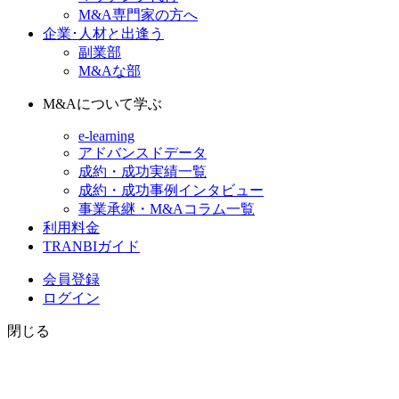
M&A専門家の方へ
企業･人材と出逢う
副業部
M&Aな部
M&Aについて学ぶ
e-learning
アドバンスドデータ
成約・成功実績一覧
成約・成功事例インタビュー
事業承継・M&Aコラム一覧
利用料金
TRANBIガイド
会員登録
ログイン
閉じる