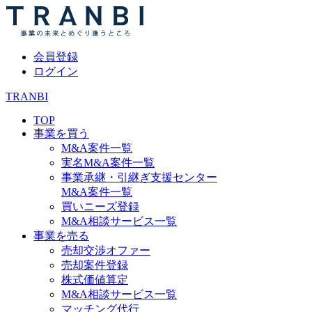
会員登録
ログイン
TRANBI
TOP
事業を買う
M&A案件一覧
実名M&A案件一覧
事業承継・引継ぎ支援センター
M&A案件一覧
買いニーズ登録
M&A相談サービス一覧
事業を売る
売却交渉オファー
売却案件登録
株式価値算定
M&A相談サービス一覧
マッチング代行