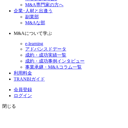
M&A専門家の方へ
企業･人材と出逢う
副業部
M&Aな部
M&Aについて学ぶ
e-learning
アドバンスドデータ
成約・成功実績一覧
成約・成功事例インタビュー
事業承継・M&Aコラム一覧
利用料金
TRANBIガイド
会員登録
ログイン
閉じる