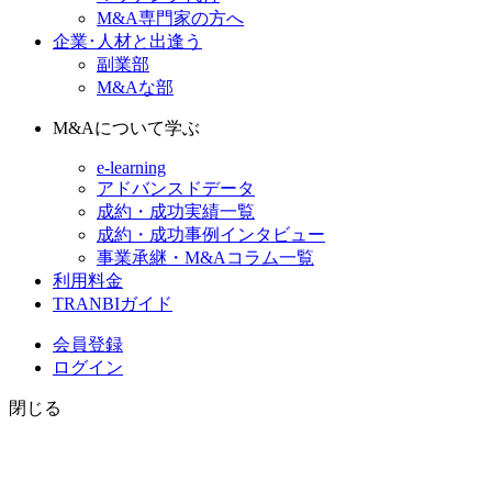
M&A専門家の方へ
企業･人材と出逢う
副業部
M&Aな部
M&Aについて学ぶ
e-learning
アドバンスドデータ
成約・成功実績一覧
成約・成功事例インタビュー
事業承継・M&Aコラム一覧
利用料金
TRANBIガイド
会員登録
ログイン
閉じる