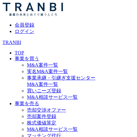
会員登録
ログイン
TRANBI
TOP
事業を買う
M&A案件一覧
実名M&A案件一覧
事業承継・引継ぎ支援センター
M&A案件一覧
買いニーズ登録
M&A相談サービス一覧
事業を売る
売却交渉オファー
売却案件登録
株式価値算定
M&A相談サービス一覧
マッチング代行