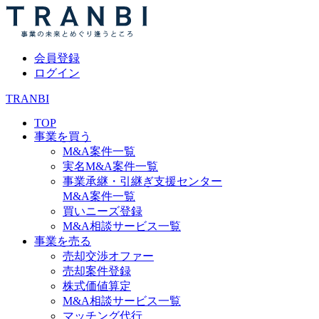
会員登録
ログイン
TRANBI
TOP
事業を買う
M&A案件一覧
実名M&A案件一覧
事業承継・引継ぎ支援センター
M&A案件一覧
買いニーズ登録
M&A相談サービス一覧
事業を売る
売却交渉オファー
売却案件登録
株式価値算定
M&A相談サービス一覧
マッチング代行