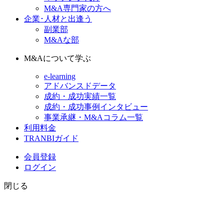
M&A専門家の方へ
企業･人材と出逢う
副業部
M&Aな部
M&Aについて学ぶ
e-learning
アドバンスドデータ
成約・成功実績一覧
成約・成功事例インタビュー
事業承継・M&Aコラム一覧
利用料金
TRANBIガイド
会員登録
ログイン
閉じる