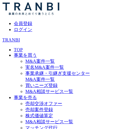
会員登録
ログイン
TRANBI
TOP
事業を買う
M&A案件一覧
実名M&A案件一覧
事業承継・引継ぎ支援センター
M&A案件一覧
買いニーズ登録
M&A相談サービス一覧
事業を売る
売却交渉オファー
売却案件登録
株式価値算定
M&A相談サービス一覧
マッチング代行