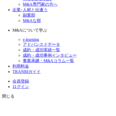
M&A専門家の方へ
企業･人材と出逢う
副業部
M&Aな部
M&Aについて学ぶ
e-learning
アドバンスドデータ
成約・成功実績一覧
成約・成功事例インタビュー
事業承継・M&Aコラム一覧
利用料金
TRANBIガイド
会員登録
ログイン
閉じる