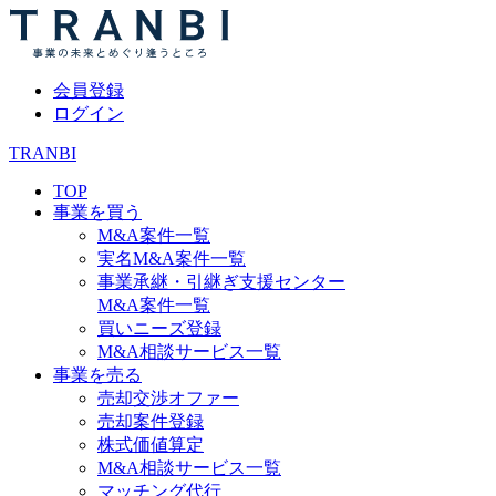
会員登録
ログイン
TRANBI
TOP
事業を買う
M&A案件一覧
実名M&A案件一覧
事業承継・引継ぎ支援センター
M&A案件一覧
買いニーズ登録
M&A相談サービス一覧
事業を売る
売却交渉オファー
売却案件登録
株式価値算定
M&A相談サービス一覧
マッチング代行