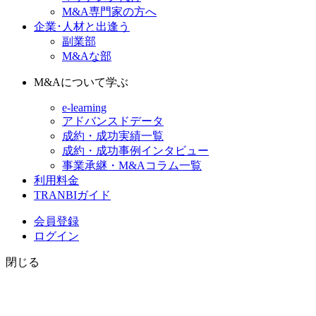
M&A専門家の方へ
企業･人材と出逢う
副業部
M&Aな部
M&Aについて学ぶ
e-learning
アドバンスドデータ
成約・成功実績一覧
成約・成功事例インタビュー
事業承継・M&Aコラム一覧
利用料金
TRANBIガイド
会員登録
ログイン
閉じる