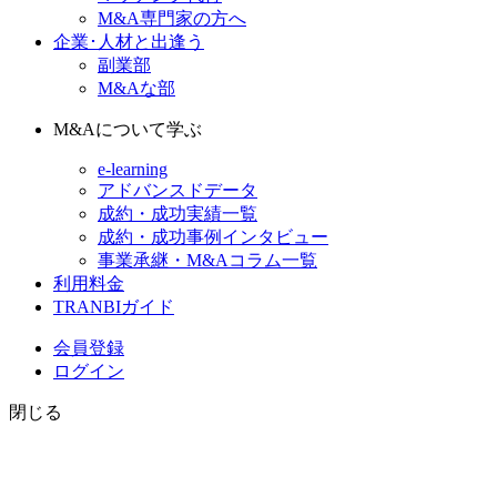
M&A専門家の方へ
企業･人材と出逢う
副業部
M&Aな部
M&Aについて学ぶ
e-learning
アドバンスドデータ
成約・成功実績一覧
成約・成功事例インタビュー
事業承継・M&Aコラム一覧
利用料金
TRANBIガイド
会員登録
ログイン
閉じる