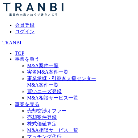
会員登録
ログイン
TRANBI
TOP
事業を買う
M&A案件一覧
実名M&A案件一覧
事業承継・引継ぎ支援センター
M&A案件一覧
買いニーズ登録
M&A相談サービス一覧
事業を売る
売却交渉オファー
売却案件登録
株式価値算定
M&A相談サービス一覧
マッチング代行