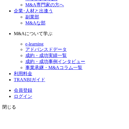
M&A専門家の方へ
企業･人材と出逢う
副業部
M&Aな部
M&Aについて学ぶ
e-learning
アドバンスドデータ
成約・成功実績一覧
成約・成功事例インタビュー
事業承継・M&Aコラム一覧
利用料金
TRANBIガイド
会員登録
ログイン
閉じる