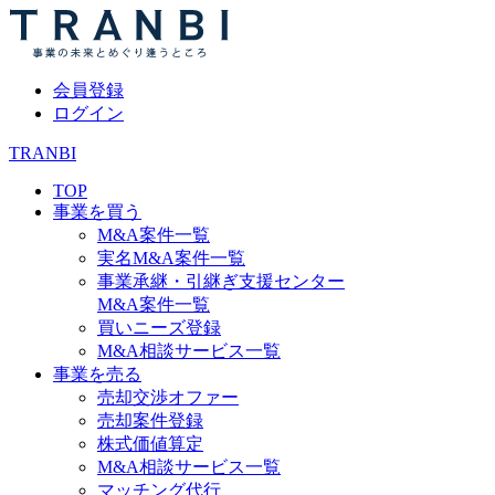
会員登録
ログイン
TRANBI
TOP
事業を買う
M&A案件一覧
実名M&A案件一覧
事業承継・引継ぎ支援センター
M&A案件一覧
買いニーズ登録
M&A相談サービス一覧
事業を売る
売却交渉オファー
売却案件登録
株式価値算定
M&A相談サービス一覧
マッチング代行