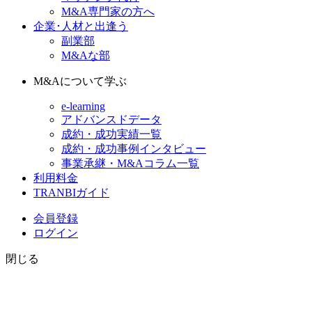
M&A専門家の方へ
企業･人材と出逢う
副業部
M&Aな部
M&Aについて学ぶ
e-learning
アドバンスドデータ
成約・成功実績一覧
成約・成功事例インタビュー
事業承継・M&Aコラム一覧
利用料金
TRANBIガイド
会員登録
ログイン
閉じる