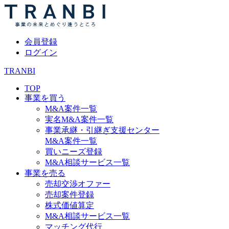
会員登録
ログイン
TRANBI
TOP
事業を買う
M&A案件一覧
実名M&A案件一覧
事業承継・引継ぎ支援センター
M&A案件一覧
買いニーズ登録
M&A相談サービス一覧
事業を売る
売却交渉オファー
売却案件登録
株式価値算定
M&A相談サービス一覧
マッチング代行