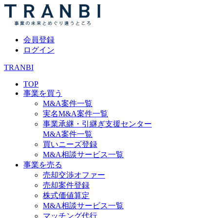
会員登録
ログイン
TRANBI
TOP
事業を買う
M&A案件一覧
実名M&A案件一覧
事業承継・引継ぎ支援センター
M&A案件一覧
買いニーズ登録
M&A相談サービス一覧
事業を売る
売却交渉オファー
売却案件登録
株式価値算定
M&A相談サービス一覧
マッチング代行