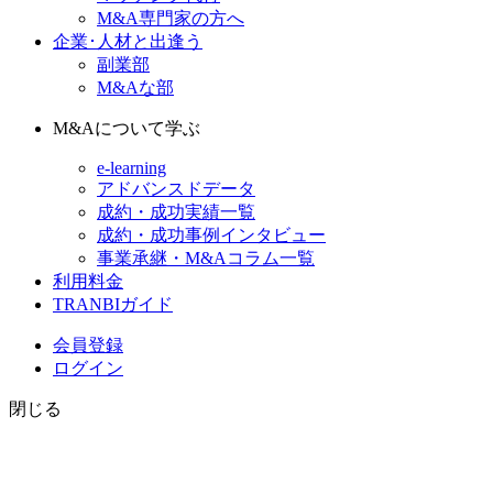
M&A専門家の方へ
企業･人材と出逢う
副業部
M&Aな部
M&Aについて学ぶ
e-learning
アドバンスドデータ
成約・成功実績一覧
成約・成功事例インタビュー
事業承継・M&Aコラム一覧
利用料金
TRANBIガイド
会員登録
ログイン
閉じる