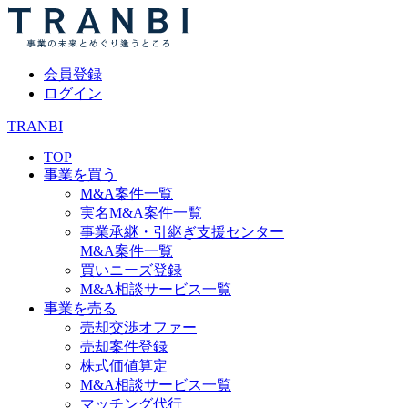
会員登録
ログイン
TRANBI
TOP
事業を買う
M&A案件一覧
実名M&A案件一覧
事業承継・引継ぎ支援センター
M&A案件一覧
買いニーズ登録
M&A相談サービス一覧
事業を売る
売却交渉オファー
売却案件登録
株式価値算定
M&A相談サービス一覧
マッチング代行