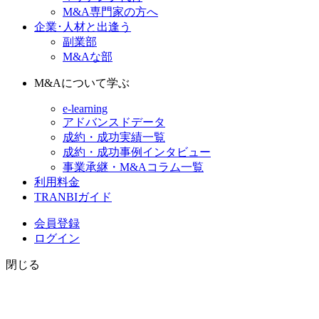
M&A専門家の方へ
企業･人材と出逢う
副業部
M&Aな部
M&Aについて学ぶ
e-learning
アドバンスドデータ
成約・成功実績一覧
成約・成功事例インタビュー
事業承継・M&Aコラム一覧
利用料金
TRANBIガイド
会員登録
ログイン
閉じる