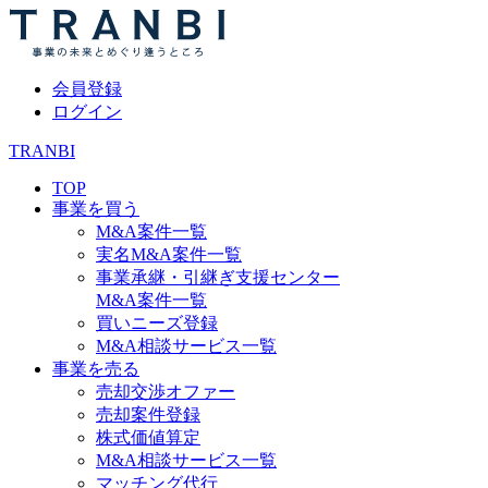
会員登録
ログイン
TRANBI
TOP
事業を買う
M&A案件一覧
実名M&A案件一覧
事業承継・引継ぎ支援センター
M&A案件一覧
買いニーズ登録
M&A相談サービス一覧
事業を売る
売却交渉オファー
売却案件登録
株式価値算定
M&A相談サービス一覧
マッチング代行