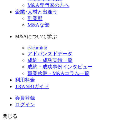
M&A専門家の方へ
企業･人材と出逢う
副業部
M&Aな部
M&Aについて学ぶ
e-learning
アドバンスドデータ
成約・成功実績一覧
成約・成功事例インタビュー
事業承継・M&Aコラム一覧
利用料金
TRANBIガイド
会員登録
ログイン
閉じる