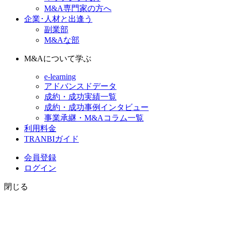
M&A専門家の方へ
企業･人材と出逢う
副業部
M&Aな部
M&Aについて学ぶ
e-learning
アドバンスドデータ
成約・成功実績一覧
成約・成功事例インタビュー
事業承継・M&Aコラム一覧
利用料金
TRANBIガイド
会員登録
ログイン
閉じる