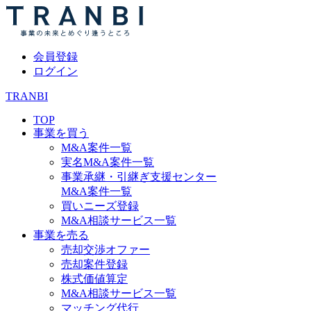
会員登録
ログイン
TRANBI
TOP
事業を買う
M&A案件一覧
実名M&A案件一覧
事業承継・引継ぎ支援センター
M&A案件一覧
買いニーズ登録
M&A相談サービス一覧
事業を売る
売却交渉オファー
売却案件登録
株式価値算定
M&A相談サービス一覧
マッチング代行