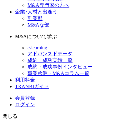
M&A専門家の方へ
企業･人材と出逢う
副業部
M&Aな部
M&Aについて学ぶ
e-learning
アドバンスドデータ
成約・成功実績一覧
成約・成功事例インタビュー
事業承継・M&Aコラム一覧
利用料金
TRANBIガイド
会員登録
ログイン
閉じる