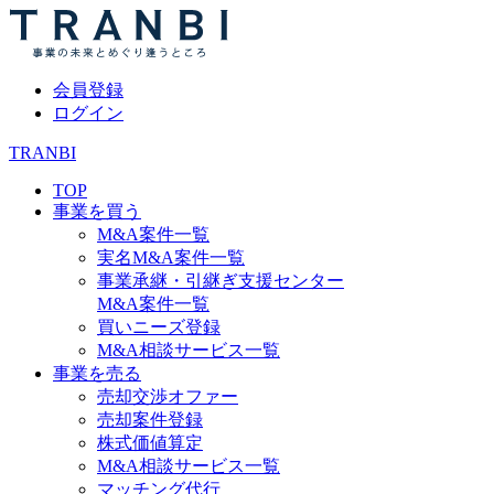
会員登録
ログイン
TRANBI
TOP
事業を買う
M&A案件一覧
実名M&A案件一覧
事業承継・引継ぎ支援センター
M&A案件一覧
買いニーズ登録
M&A相談サービス一覧
事業を売る
売却交渉オファー
売却案件登録
株式価値算定
M&A相談サービス一覧
マッチング代行