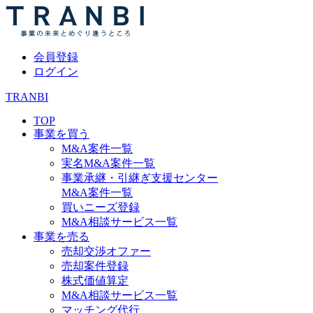
会員登録
ログイン
TRANBI
TOP
事業を買う
M&A案件一覧
実名M&A案件一覧
事業承継・引継ぎ支援センター
M&A案件一覧
買いニーズ登録
M&A相談サービス一覧
事業を売る
売却交渉オファー
売却案件登録
株式価値算定
M&A相談サービス一覧
マッチング代行