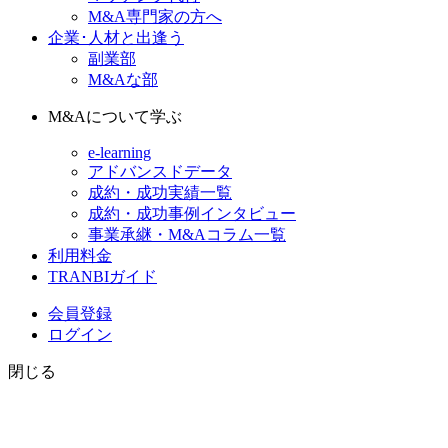
M&A専門家の方へ
企業･人材と出逢う
副業部
M&Aな部
M&Aについて学ぶ
e-learning
アドバンスドデータ
成約・成功実績一覧
成約・成功事例インタビュー
事業承継・M&Aコラム一覧
利用料金
TRANBIガイド
会員登録
ログイン
閉じる