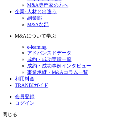
M&A専門家の方へ
企業･人材と出逢う
副業部
M&Aな部
M&Aについて学ぶ
e-learning
アドバンスドデータ
成約・成功実績一覧
成約・成功事例インタビュー
事業承継・M&Aコラム一覧
利用料金
TRANBIガイド
会員登録
ログイン
閉じる