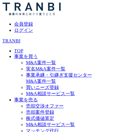
会員登録
ログイン
TRANBI
TOP
事業を買う
M&A案件一覧
実名M&A案件一覧
事業承継・引継ぎ支援センター
M&A案件一覧
買いニーズ登録
M&A相談サービス一覧
事業を売る
売却交渉オファー
売却案件登録
株式価値算定
M&A相談サービス一覧
マッチング代行