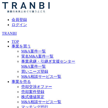
会員登録
ログイン
TRANBI
TOP
事業を買う
M&A案件一覧
実名M&A案件一覧
事業承継・引継ぎ支援センター
M&A案件一覧
買いニーズ登録
M&A相談サービス一覧
事業を売る
売却交渉オファー
売却案件登録
株式価値算定
M&A相談サービス一覧
マッチング代行