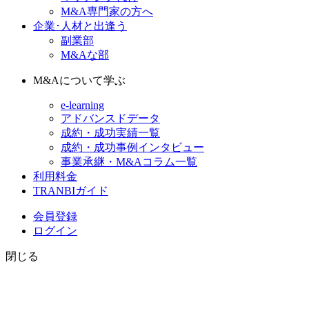
M&A専門家の方へ
企業･人材と出逢う
副業部
M&Aな部
M&Aについて学ぶ
e-learning
アドバンスドデータ
成約・成功実績一覧
成約・成功事例インタビュー
事業承継・M&Aコラム一覧
利用料金
TRANBIガイド
会員登録
ログイン
閉じる